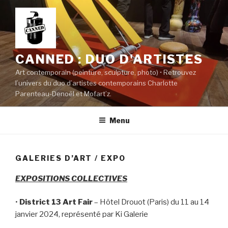
Aller
au
contenu
principal
CANNED : DUO D'ARTISTES
Art contemporain (peinture, sculpture, photo) • Retrouvez
l’univers du duo d’artistes contemporains Charlotte
Parenteau-Denoël et Mofart’z.
Menu
GALERIES D’ART / EXPO
EXPOSITIONS COLLECTIVES
•
District 13 Art Fair
– Hôtel Drouot (Paris) du 11 au 14
janvier 2024, représenté par Ki Galerie