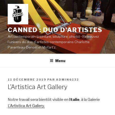
Aller
au
contenu
principal
CANNED : DUO D'ARTISTES
Art contemporain (peinture, sculpture, photo) • Retrouvez
l’univers du duo d’artistes contemporains Charlotte
Parenteau-Denoël et Mofart’z.
Menu
PUBLIÉ
11 DÉCEMBRE 2019
PAR
ADMIN6132
LE
L’Artistica Art Gallery
Notre travail sera bientôt visible en
Italie
, à la Galerie
L’Artistica Art Gallery.