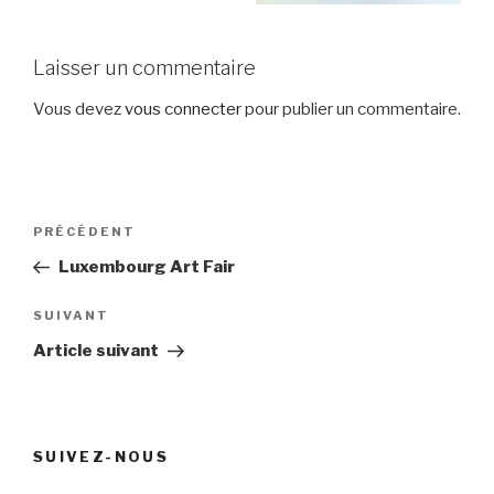
Laisser un commentaire
Vous devez
vous connecter
pour publier un commentaire.
Navigation
Article
PRÉCÉDENT
de
précédent
Luxembourg Art Fair
l’article
Article
SUIVANT
suivant
Article suivant
SUIVEZ-NOUS