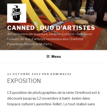
Aller
au
contenu
principal
CANNED : DUO D'ARTISTES
Art contemporain (peinture, sculpture, photo) • Retrouvez
l’univers du duo d’artistes contemporains Charlotte
Parenteau-Denoël et Mofart’z.
Menu
PUBLIÉ
11 OCTOBRE 2022
PAR
ADMIN6132
LE
EXPOSITION
L’Exposition de photographies de la série Omnifood est à
découvrir jusqu’au 12 novembre à Saint-Junien dans
l’espace culturel Laurentine-Teillet. Le tout réalisé sans