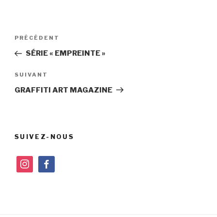
Navigation
Article
PRÉCÉDENT
de
précédent
SÉRIE « EMPREINTE »
l’article
Article
SUIVANT
suivant
GRAFFITI ART MAGAZINE
SUIVEZ-NOUS
instagram
facebook