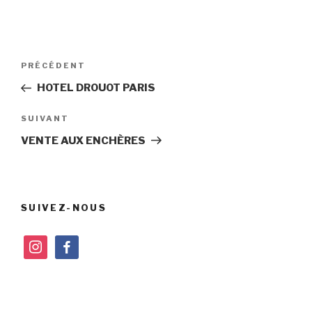
Navigation
Article
PRÉCÉDENT
de
précédent
HOTEL DROUOT PARIS
l’article
Article
SUIVANT
suivant
VENTE AUX ENCHÈRES
SUIVEZ-NOUS
instagram
facebook