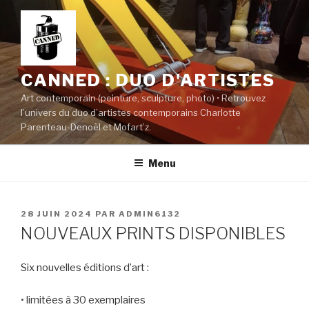
Aller
au
contenu
principal
CANNED : DUO D'ARTISTES
Art contemporain (peinture, sculpture, photo) • Retrouvez
l’univers du duo d’artistes contemporains Charlotte
Parenteau-Denoël et Mofart’z.
Menu
PUBLIÉ
28 JUIN 2024
PAR
ADMIN6132
LE
NOUVEAUX PRINTS DISPONIBLES
Six nouvelles éditions d’art :
• limitées à 30 exemplaires